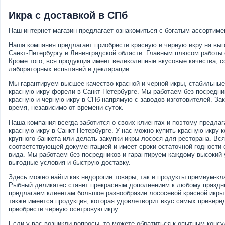
Икра с доставкой в СПб
Наш интернет-магазин предлагает ознакомиться с богатым ассортиме
Наша компания предлагает приобрести красную и черную икру на выг
Санкт-Петербургу и Ленинградской области. Главным плюсом работы 
Кроме того, вся продукция имеет великолепные вкусовые качества, 
лабораторных испытаний и декларации.
Мы гарантируем высшее качество красной и черной икры, стабильные
красную икру форели в Санкт-Петербурге. Мы работаем без посредни
красную и черную икру в СПб напрямую с заводов-изготовителей. З
время, независимо от времени суток.
Наша компания всегда заботится о своих клиентах и поэтому предла
красную икру в Санкт-Петербурге. У нас можно купить красную икру 
крупного банкета или делать закупки икры лосося для ресторана. Вс
соответствующей документацией и имеет сроки остаточной годности о
вида. Мы работаем без посредников и гарантируем каждому высокий
выгодные условия и быструю доставку.
Здесь можно найти как недорогие товары, так и продукты премиум-кл
Рыбный деликатес станет прекрасным дополнением к любому праздн
предлагаем клиентам большое разнообразие лососевой красной икры: 
также имеется продукция, которая удовлетворит вкус самых привере
приобрести черную осетровую икру.
Если у вас возникли вопросы, то можете обратиться к опытным консу