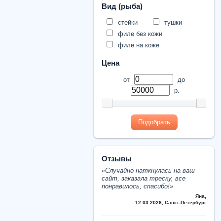
Вид (рыба)
стейки
тушки
филе без кожи
филе на коже
Цена
от
до
р.
Подобрать
Отзывы
«Cлучайно наткнулась на ваш
сайт, заказала треску, все
понравилось, спасибо!»
Яна
,
12.03.2026, Санкт-Петербург