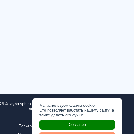
26 © «ryba-spb.ru - рыба, морепродукты с
Мы используем файлы cookie.
доставкой на дом в СПб»
Это позволяет работать нашему сайту, а
также делать его лучше.
ОГРН: 1167847253804
Согласен
Пользовательское соглашение