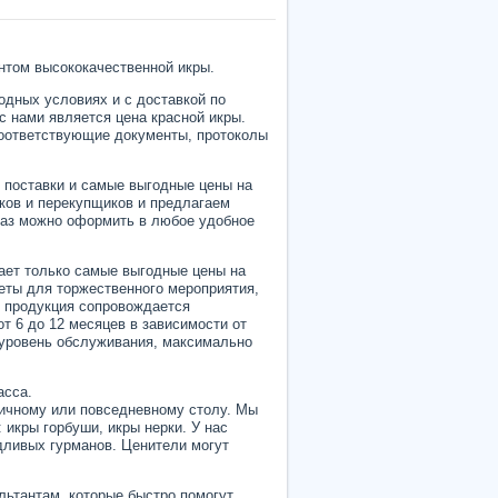
нтом высококачественной икры.
одных условиях и с доставкой по
с нами является цена красной икры.
соответствующие документы, протоколы
 поставки и самые выгодные цены на
ков и перекупщиков и предлагаем
аказ можно оформить в любое удобное
гает только самые выгодные цены на
кеты для торжественного мероприятия,
я продукция сопровождается
т 6 до 12 месяцев в зависимости от
 уровень обслуживания, максимально
асса.
ичному или повседневному столу. Мы
икры горбуши, икры нерки. У нас
дливых гурманов. Ценители могут
льтантам, которые быстро помогут