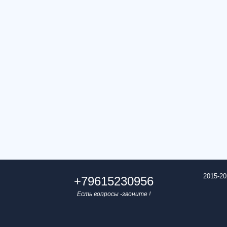
2015-20
+79615230956
Есть вопросы -звоните !