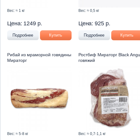
Вес: ≈ 1 кг
Вес: ≈ 0,5 кг
Цена:
1249
р.
Цена:
925
р.
Подробнее
Купить
Подробнее
Купить
Рибай из мраморной говядины
Ростбиф Мираторг Black Ang
Мираторг
говяжий
Вес: ≈ 5-8 кг
Вес: ≈ 0,7-1,1 кг