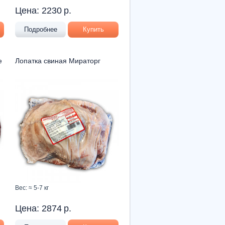
Цена:
2230
р.
Подробнее
Купить
e
Лопатка свиная Мираторг
Вес: ≈ 5-7 кг
Цена:
2874
р.