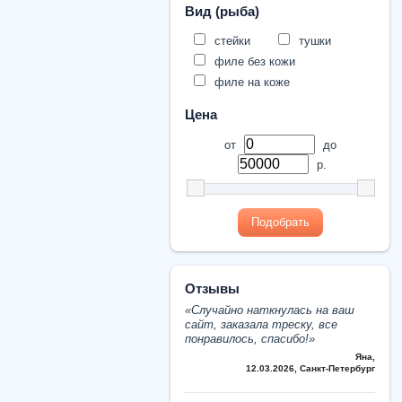
Вид (рыба)
стейки
тушки
филе без кожи
филе на коже
Цена
от
до
р.
Подобрать
Отзывы
«Cлучайно наткнулась на ваш
сайт, заказала треску, все
понравилось, спасибо!»
Яна
,
12.03.2026, Санкт-Петербург