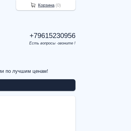
Корзина
(
0
)
+79615230956
Есть вопросы -звоните !
ми по лучшим ценам!