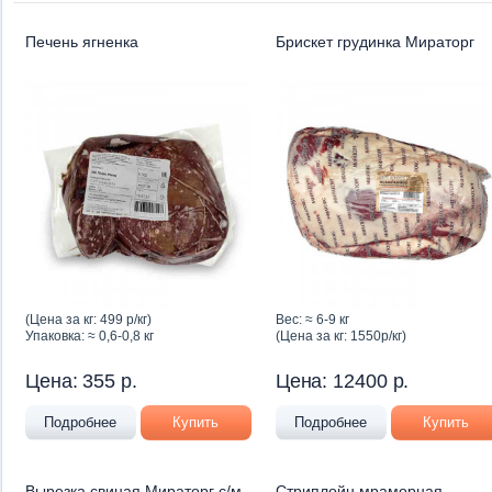
Печень ягненка
Брискет грудинка Мираторг
(Цена за кг: 499 р/кг)
Вес: ≈ 6-9 кг
Упаковка: ≈ 0,6-0,8 кг
(Цена за кг: 1550р/кг)
Цена:
355
р.
Цена:
12400
р.
Подробнее
Купить
Подробнее
Купить
Вырезка свиная Мираторг с/м
Стриплойн мраморная