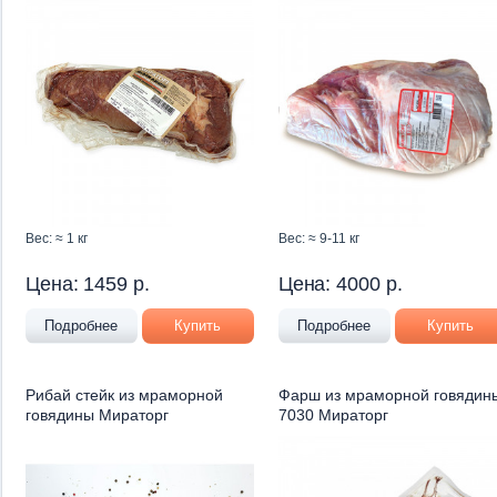
Вес: ≈ 1 кг
Вес: ≈ 9-11 кг
Цена:
1459
р.
Цена:
4000
р.
Подробнее
Купить
Подробнее
Купить
Рибай стейк из мраморной
Фарш из мраморной говядин
говядины Мираторг
7030 Мираторг