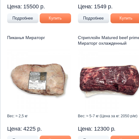
Цена:
15500
р.
Цена:
1549
р.
Подробнее
Купить
Подробнее
Купить
Пиканья Мираторг
Стриплойн Matured beef prim
Мираторг охлажденный
Вес: ≈ 2,5 кг
Вес: ≈ 5-7 кг (Цена за кг: 2050 р/кг)
Цена:
4225
р.
Цена:
12300
р.