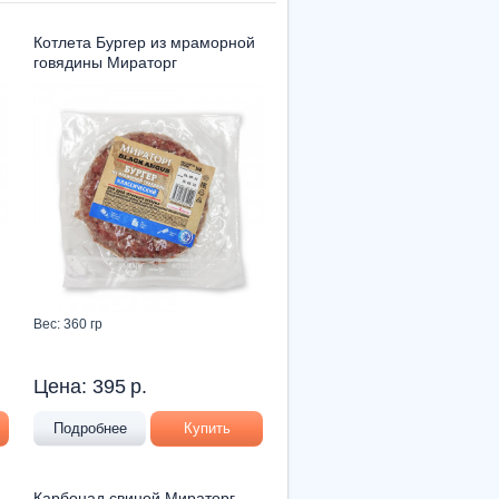
Котлета Бургер из мраморной
говядины Мираторг
Вес: 360 гр
Цена:
395
р.
Подробнее
Купить
Карбонад свиной Мираторг