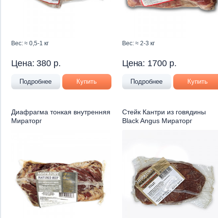
Вес: ≈ 0,5-1 кг
Вес: ≈ 2-3 кг
Цена:
380
р.
Цена:
1700
р.
Подробнее
Купить
Подробнее
Купить
Диафрагма тонкая внутренняя
Стейк Кантри из говядины
Мираторг
Black Angus Мираторг