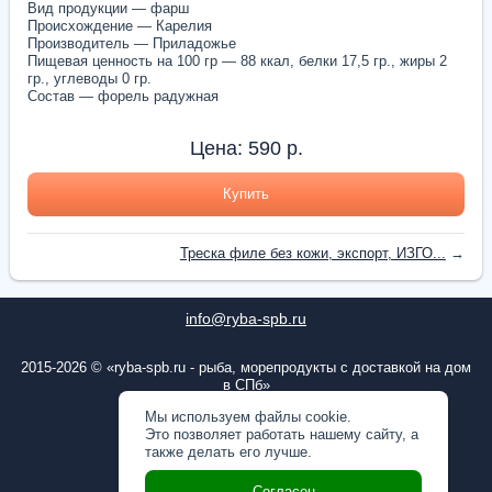
Вид продукции — фарш
Происхождение — Карелия
Производитель — Приладожье
Пищевая ценность на 100 гр — 88 ккал, белки 17,5 гр., жиры 2
гр., углеводы 0 гр.
Состав — форель радужная
Цена:
590
р.
Купить
Треска филе без кожи, экспорт, ИЗГО...
→
info@ryba-spb.ru
2015-2026 © «ryba-spb.ru - рыба, морепродукты с доставкой на дом
в СПб»
ОГРН: 1167847253804
Мы используем файлы cookie.
Это позволяет работать нашему сайту, а
Пользовательское соглашение
также делать его лучше.
Политика конфиденциальности
Согласен