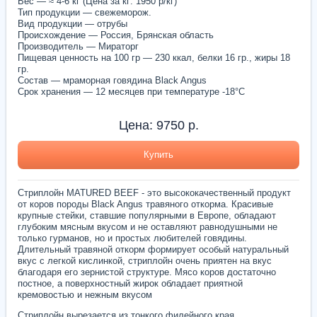
Вес — ≈ 4-6 кг (Цена за кг: 1950 р/кг)
Тип продукции — свежеморож.
Вид продукции — отрубы
Происхождение — Россия, Брянская область
Производитель — Мираторг
Пищевая ценность на 100 гр — 230 ккал, белки 16 гр., жиры 18
гр.
Состав — мраморная говядина Black Angus
Срок хранения — 12 месяцев при температуре -18°С
Цена:
9750
р.
Купить
Стриплойн MATURED BEEF - это высококачественный продукт
от коров породы Black Angus травяного откорма. Красивые
крупные стейки, ставшие популярными в Европе, обладают
глубоким мясным вкусом и не оставляют равнодушными не
только гурманов, но и простых любителей говядины.
Длительный травяной откорм формирует особый натуральный
вкус с легкой кислинкой, стриплойн очень приятен на вкус
благодаря его зернистой структуре. Мясо коров достаточно
постное, а поверхностный жирок обладает приятной
кремовостью и нежным вкусом
Стриплойн вырезается из тонкого филейного края,