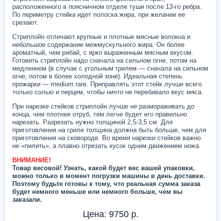
расположенного в поясничном отделе туши после 13-го ребра.
По периметру стейка идет полоска жира, при желании ее
срезают.
Стриплойн отличают крупные и плотные мясные волокна и
небольшое содержание межмускульного жира. Он более
ароматный, чем рибай, с ярко выраженным мясным вкусом.
Готовить стриплойн надо сначала на сильном огне, потом на
медленном (в случае с угольным грилем — сначала на сильном
огне, потом в более холодной зоне). Идеальная степень
прожарки — medium rare. Приправлять этот стейк лучше всего
только солью и перцем, чтобы ничто не перебивало вкус мяса.
При нарезке стейков стриплойн лучше не размораживать до
конца, чем плотнее отруб, тем легче будет его правильно
нарезать. Разрезать нужно толщиной 2,5-3,5 см. Для
приготовления на гриле толщина должна быть больше, чем для
приготовления на сковороде. Во время нарезки стейков важно
не «пилить», а плавно отрезать кусок одним движением ножа.
ВНИМАНИЕ!
Товар весовой! Узнать, какой будет вес вашей упаковки,
можно только в момент погрузки машины в день доставки.
Поэтому будьте готовы к тому, что реальная сумма заказа
будет немного меньше или немного больше, чем вы
заказали.
Цена:
9750
р.