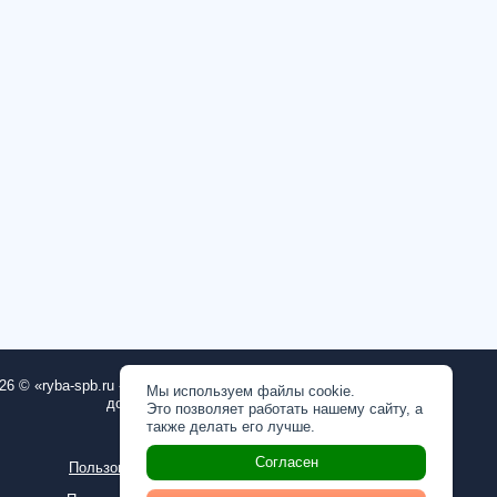
26 © «ryba-spb.ru - рыба, морепродукты с
Мы используем файлы cookie.
доставкой на дом в СПб»
Это позволяет работать нашему сайту, а
также делать его лучше.
ОГРН: 1167847253804
Согласен
Пользовательское соглашение