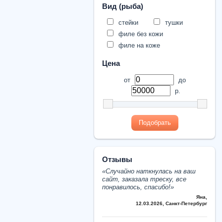
Вид (рыба)
стейки
тушки
филе без кожи
филе на коже
Цена
от
до
р.
Подобрать
Отзывы
«Cлучайно наткнулась на ваш
сайт, заказала треску, все
понравилось, спасибо!»
Яна
,
12.03.2026, Санкт-Петербург