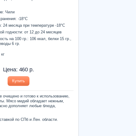
е: Чили
ранения: -18°С
: 24 месяца при температуре -18°С
ой годности: от 12 до 24 месяцев
ть на 100 гр.: 106 ккал, белки 15 гр.,
еводы 6 гр.
 кг
Цена:
460
р.
Купить
е очищено и готово к использованию,
пты. Мясо мидий обладает нежным,
асно дополняет любые блюда,
оставкой по СПб и Лен. области.