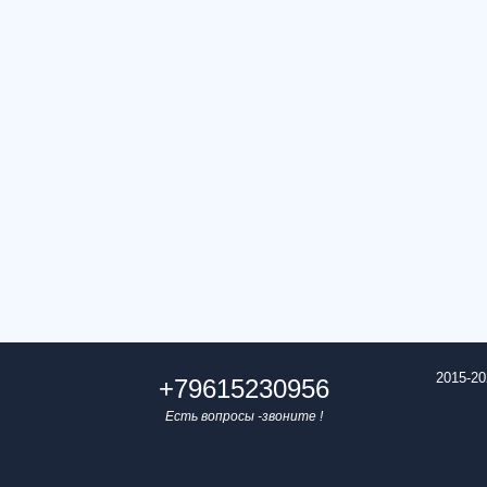
2015-20
+79615230956
Есть вопросы -звоните !