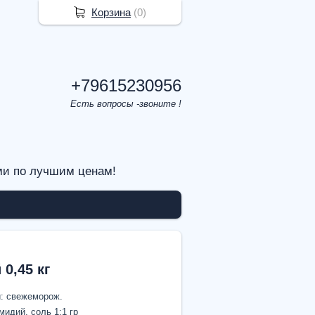
Корзина
(
0
)
+79615230956
Есть вопросы -звоните !
ми по лучшим ценам!
0,45 кг
и: свежеморож.
мидий, соль 1:1 гр