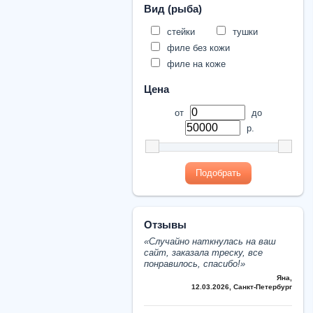
Вид (рыба)
стейки
тушки
филе без кожи
филе на коже
Цена
от
до
р.
Подобрать
Отзывы
«Cлучайно наткнулась на ваш
сайт, заказала треску, все
понравилось, спасибо!»
Яна
,
12.03.2026, Санкт-Петербург