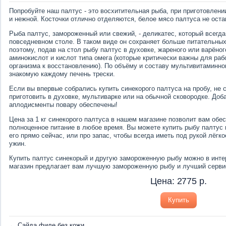
Попробуйте наш палтус - это восхитительная рыба, при приготовлен
и нежной. Косточки отлично отделяются, белое мясо палтуса не ост
Рыба палтус, замороженный или свежий, - деликатес, который всегд
повседневном столе. В таком виде он сохраняет больше питательны
поэтому, подав на стол рыбу палтус в духовке, жареного или варёно
аминокислот и кислот типа омега (которые критически важны для раб
организма к восстановлению). По объёму и составу мультивитаминно
знакомую каждому печень трески.
Если вы впервые собрались купить синекорого палтуса на пробу, не с
приготовить в духовке, мультиварке или на обычной сковородке. Доба
аплодисменты повару обеспечены!
Цена за 1 кг синекорого палтуса в нашем магазине позволит вам обе
полноценное питание в любое время. Вы можете купить рыбу палтус 
его прямо сейчас, или про запас, чтобы всегда иметь под рукой лёгк
ужин.
Купить палтус синекорый и другую замороженную рыбу можно в инте
магазин предлагает вам лучшую замороженную рыбу и лучший сервис
Цена:
2775
р.
Купить
←
Сайда филе без кожи