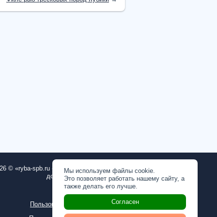
26 © «ryba-spb.ru - рыба, морепродукты с
Мы используем файлы cookie.
доставкой на дом в СПб»
Это позволяет работать нашему сайту, а
также делать его лучше.
ОГРН: 1167847253804
Согласен
Пользовательское соглашение