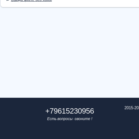
2015-20
+79615230956
Есть вопросы -звоните !