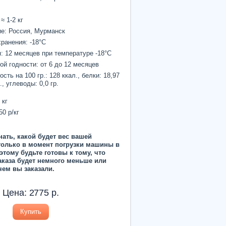
≈ 1-2 кг
е: Россия, Мурманск
ранения: -18°С
: 12 месяцев при температуре -18°С
ой годности: от 6 до 12 месяцев
сть на 100 гр.: 128 ккал., белки: 18,97
., углеводы: 0,0 гр.
 кг
50 р/кг
нать, какой будет вес вашей
только в момент погрузки машины в
этому будьте готовы к тому, что
аказа будет немного меньше или
чем вы заказали.
Цена:
2775
р.
Купить