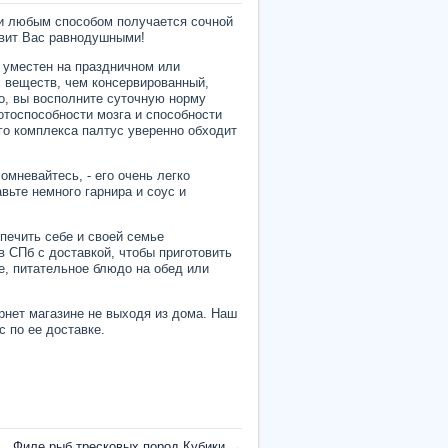
ии любым способом получается сочной
авит Вас равнодушными!
а уместен на праздничном или
х веществ, чем консервированный,
го, вы восполните суточную норму
отоспособности мозга и способности
го комплекса палтус уверенно обходит
омневайтесь, - его очень легко
вьте немного гарнира и соус и
спечить себе и своей семье
в СПб с доставкой, чтобы приготовить
ое, питательное блюдо на обед или
рнет магазине не выходя из дома. Наш
 по ее доставке.
Филе рыб тресковых пород Кубики
→