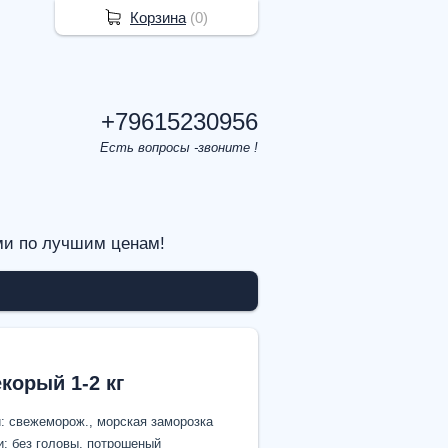
Корзина
(
0
)
+79615230956
Есть вопросы -звоните !
ми по лучшим ценам!
корый 1-2 кг
: свежеморож., морская заморозка
и: без головы, потрошеный