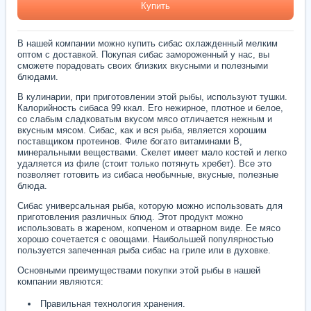
Купить
В нашей компании можно купить сибас охлажденный мелким
оптом с доставкой. Покупая сибас замороженный у нас, вы
сможете порадовать своих близких вкусными и полезными
блюдами.
В кулинарии, при приготовлении этой рыбы, используют тушки.
Калорийность сибаса 99 ккал. Его нежирное, плотное и белое,
со слабым сладковатым вкусом мясо отличается нежным и
вкусным мясом. Сибас, как и вся рыба, является хорошим
поставщиком протеинов. Филе богато витаминами В,
минеральными веществами. Скелет имеет мало костей и легко
удаляется из филе (стоит только потянуть хребет). Все это
позволяет готовить из сибаса необычные, вкусные, полезные
блюда.
Сибас универсальная рыба, которую можно использовать для
приготовления различных блюд. Этот продукт можно
использовать в жареном, копченом и отварном виде. Ее мясо
хорошо сочетается с овощами. Наибольшей популярностью
пользуется запеченная рыба сибас на гриле или в духовке.
Основными преимуществами покупки этой рыбы в нашей
компании являются:
Правильная технология хранения.