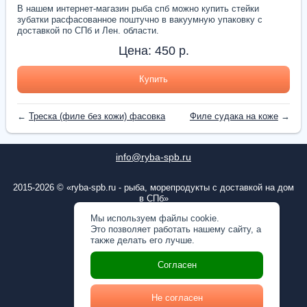
В нашем интернет-магазин рыба спб можно купить стейки
зубатки расфасованное поштучно в вакуумную упаковку с
доставкой по СПб и Лен. области.
Цена:
450
р.
Купить
←
Треска (филе без кожи) фасовка
Филе судака на коже
→
info@ryba-spb.ru
2015-2026 © «ryba-spb.ru - рыба, морепродукты с доставкой на дом
в СПб»
ОГРН: 1167847253804
Мы используем файлы cookie.
Это позволяет работать нашему сайту, а
Пользовательское соглашение
также делать его лучше.
Политика конфиденциальности
Согласен
Пользовательское соглашение
Не согласен